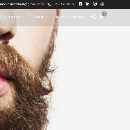
nicolasmaldant@gmail.com
06 63 77 28 72
0
CONTACT
TARIFS
ACCÈS CLIENTS